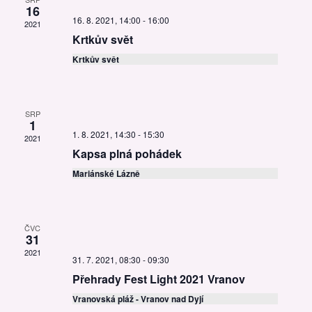
16
a
r
s
16. 8. 2021, 14:00
-
16:00
2021
t
c
N
Krtkův svět
e
e
a
d
Krtkův svět
p
a
v
r
t
o
i
u
z
SRP
m
g
1
o
.
1. 8. 2021, 14:30
-
15:30
2021
a
b
Kapsa plná pohádek
r
t
Mariánské Lázně
a
i
z
o
e
n
n
ČVC
31
í
2021
31. 7. 2021, 08:30
-
09:30
A
k
Přehrady Fest Light 2021 Vranov
c
Vranovská pláž - Vranov nad Dyjí