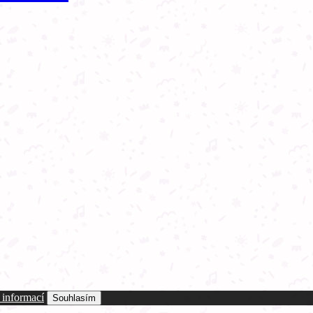
 informací
Souhlasím