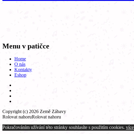
Menu v patičce
Home
O nás
Kontakty
Eshop
Copyright (c) 2026
Země Zábavy
Rolovat nahoru
Rolovat nahoru
Pokračováním užívání této stránky souhlasíte s použitím cookies.
více